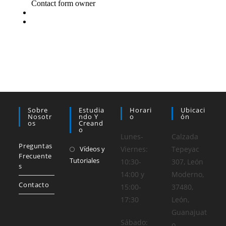
Sobre
Estudia
Horari
Ubicaci
Nosotr
Ndo Y
O
Ón
Os
Creand
O
Lunes-
Calzada
Preguntas
Vídeos y
Viernes:
Tepeyac
Frecuente
Tutoriales
10:30-
307, León
s
14:00 y
Moderno,
Contacto
15:00-
37480,
17:30
León,
Guanajuat
Sábado:
o