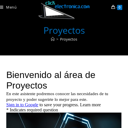
Ir
Menú
0
al
contenido
Proyectos
>
Proyectos