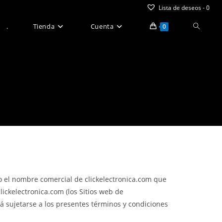
Lista de deseos -
0
Alternar
.
Tienda
Cuenta
0
búsque
de
la
web
ajo el nombre comercial de clickelectronica.com que
clickelectronica.com (los Sitios web de
rá sujetarse a los presentes términos y condiciones