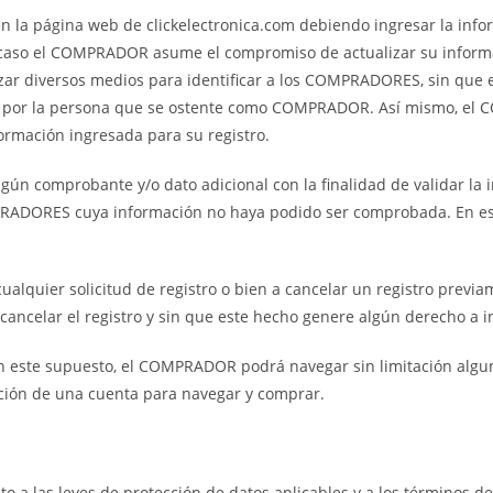
la página web de clickelectronica.com debiendo ingresar la info
e caso el COMPRADOR asume el compromiso de actualizar su inform
izar diversos medios para identificar a los COMPRADORES, sin que 
sta por la persona que se ostente como COMPRADOR. Así mismo, el 
nformación ingresada para su registro.
 algún comprobante y/o dato adicional con la finalidad de validar
RADORES cuya información no haya podido ser comprobada. En est
ualquier solicitud de registro o bien a cancelar un registro previam
ancelar el registro y sin que este hecho genere algún derecho a 
 este supuesto, el COMPRADOR podrá navegar sin limitación alguna
eación de una cuenta para navegar y comprar.
a las leyes de protección de datos aplicables y a los términos de 