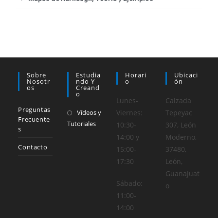
Sobre
Estudia
Horari
Ubicaci
Nosotr
Ndo Y
O
Ón
Os
Creand
O
Lunes-
Calzada
Preguntas
Vídeos y
Viernes:
Tepeyac
Frecuente
Tutoriales
10:30-
307, León
s
14:00 y
Moderno,
Contacto
15:00-
37480,
17:30
León,
Guanajuat
Sábado:
o
11:00-
14:00