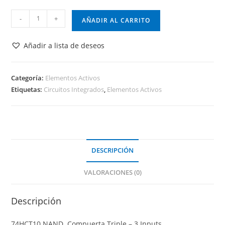
74HCT10
-
+
AÑADIR AL CARRITO
NAND
-
Añadir a lista de deseos
3
Inputs
cantidad
Categoría:
Elementos Activos
Etiquetas:
Circuitos Integrados
,
Elementos Activos
DESCRIPCIÓN
VALORACIONES (0)
Descripción
74HCT10 NAND Compuerta Triple – 3 Inputs