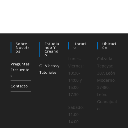
Sobre
Estudia
Horari
Ubicaci
Nosotr
Ndo Y
O
Ón
Os
Creand
O
Lunes-
Calzada
Preguntas
Vídeos y
Viernes:
Tepeyac
Frecuente
Tutoriales
10:30-
307, León
s
14:00 y
Moderno,
Contacto
15:00-
37480,
17:30
León,
Guanajuat
Sábado:
o
11:00-
14:00