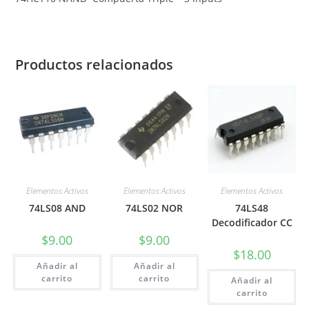
Productos relacionados
Elementos Activos
Elementos Activos
Elementos Activos
74LS08 AND
74LS02 NOR
74LS48
Decodificador CC
$
9.00
$
9.00
$
18.00
Añadir al
Añadir al
carrito
carrito
Añadir al
carrito