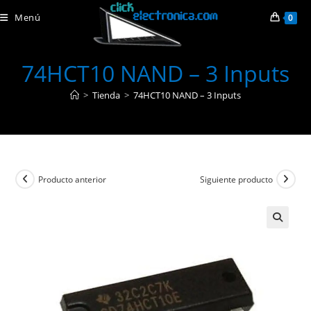
Ir
Menú
0
al
contenido
74HCT10 NAND – 3 Inputs
>
Tienda
>
74HCT10 NAND – 3 Inputs
Producto anterior
Siguiente producto