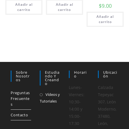
Añadir al
Añadir al
$
9.00
carrito
carrito
Añadir al
carrito
Sobre
Estudia
Horari
Ubicaci
Nosotr
Ndo Y
O
Ón
Os
Creand
O
Lunes-
Calzada
Preguntas
Vídeos y
Viernes:
Tepeyac
Frecuente
Tutoriales
10:30-
307, León
s
14:00 y
Moderno,
Contacto
15:00-
37480,
17:30
León,