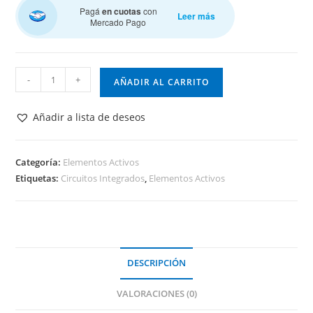
Pagá
en cuotas
con
Leer más
Mercado Pago
74LS48
-
+
AÑADIR AL CARRITO
Decodificador
CC
Añadir a lista de deseos
cantidad
Categoría:
Elementos Activos
Etiquetas:
Circuitos Integrados
,
Elementos Activos
DESCRIPCIÓN
VALORACIONES (0)