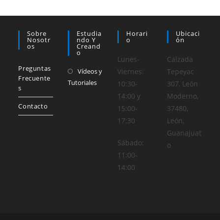
Sobre
Estudia
Horari
Ubicaci
Nosotr
Ndo Y
O
Ón
Os
Creand
O
Lunes-
Calzada
Preguntas
Vídeos y
Viernes:
Tepeyac
Frecuente
Tutoriales
10:30-
307, León
s
14:00 y
Moderno,
Contacto
15:00-
37480,
17:30
León,
Guanajuat
Sábado:
o
11:00-
14:00