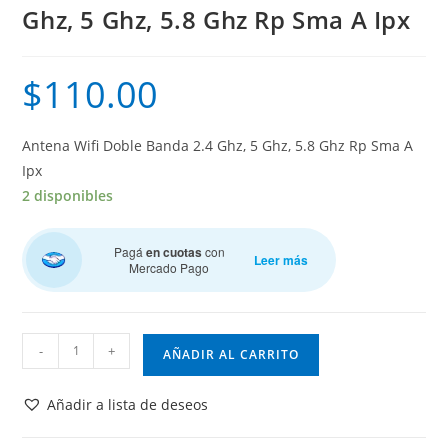
Ghz, 5 Ghz, 5.8 Ghz Rp Sma A Ipx
$
110.00
Antena Wifi Doble Banda 2.4 Ghz, 5 Ghz, 5.8 Ghz Rp Sma A
Ipx
2 disponibles
Pagá
en cuotas
con
Leer más
Mercado Pago
Antena
-
+
AÑADIR AL CARRITO
Wifi
Doble
Añadir a lista de deseos
Banda
2.4