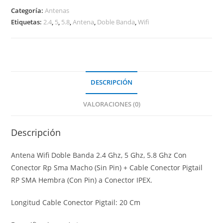
Ghz,
Categoría:
Antenas
Etiquetas:
2.4
,
5
,
5.8
,
Antena
,
Doble Banda
,
Wifi
5
Ghz,
5.8
Ghz
Rp
DESCRIPCIÓN
Sma
A
VALORACIONES (0)
Ipx
cantidad
Descripción
Antena Wifi Doble Banda 2.4 Ghz, 5 Ghz, 5.8 Ghz Con
Conector Rp Sma Macho (Sin Pin) + Cable Conector Pigtail
RP SMA Hembra (Con Pin) a Conector IPEX.
Longitud Cable Conector Pigtail: 20 Cm