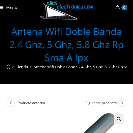
Ir
Menú
0
al
contenido
Antena Wifi Doble Banda
2.4 Ghz, 5 Ghz, 5.8 Ghz Rp
Sma A Ipx
>
Tienda
>
Antena Wifi Doble Banda 2.4 Ghz, 5 Ghz, 5.8 Ghz Rp Sma 
Producto anterior
Siguiente producto