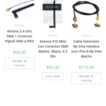
AGOTADO
Antenas
Antena 2.4 GHz
Antenas
Antenas
SMA + Conector
Pigtail SMA a IPEX
Antena 915 MHz
Cable Extensión
Con Conector SMA
Rp Sma Hembra
Macho, Ebyte, 4.3
(con Pin) A Rp Sma
$
64.00
Dbi
Macho
Añadir al
carrito
$
95.00
$
115.00
Leer más
Añadir al
carrito