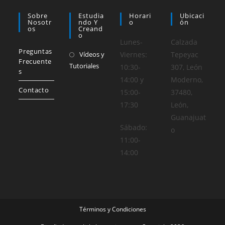
Sobre
Estudia
Horari
Ubicaci
Nosotr
Ndo Y
O
Ón
Os
Creand
O
Lunes-
Calzada
Preguntas
Vídeos y
Viernes:
Tepeyac
Frecuente
Tutoriales
10:30-
307, León
s
14:00 y
Moderno,
Contacto
15:00-
37480,
17:30
León,
Guanajuat
Sábado:
o
11:00-
14:00
Términos y Condiciones