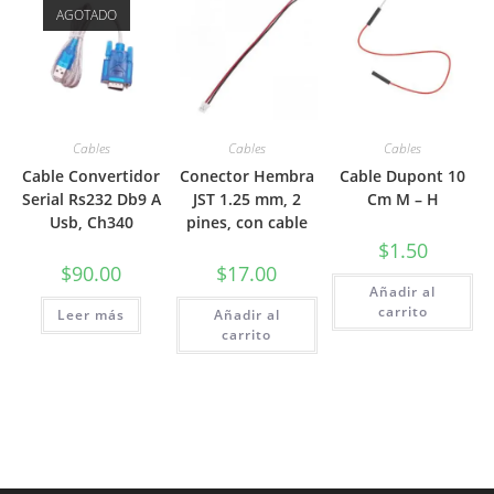
AGOTADO
Cables
Cables
Cables
Cable Convertidor
Conector Hembra
Cable Dupont 10
Serial Rs232 Db9 A
JST 1.25 mm, 2
Cm M – H
Usb, Ch340
pines, con cable
$
1.50
$
90.00
$
17.00
Añadir al
carrito
Leer más
Añadir al
carrito