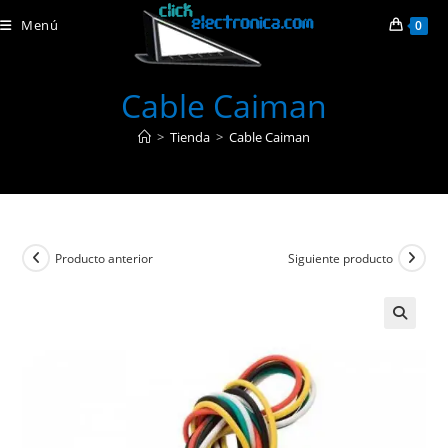
Ir
Menú
0
al
contenido
Cable Caiman
>
Tienda
>
Cable Caiman
Producto anterior
Siguiente producto