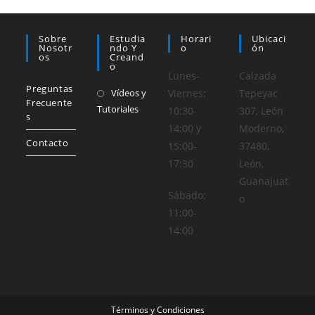
la
de
página
pr
de
producto
Sobre
Estudia
Horari
Ubicaci
Nosotr
Ndo Y
O
Ón
Os
Creand
O
Lunes-
Calzada
Preguntas
Vídeos y
Viernes:
Tepeyac
Frecuente
Tutoriales
10:30-
307, León
s
14:00 y
Moderno,
Contacto
15:00-
37480,
17:30
León,
Guanajuat
Sábado:
o
11:00-
14:00
Términos y Condiciones