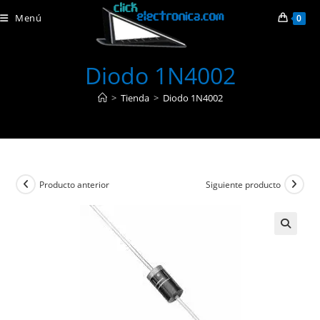
Ir
Menú
0
al
contenido
Diodo 1N4002
>
Tienda
>
Diodo 1N4002
Producto anterior
Siguiente producto