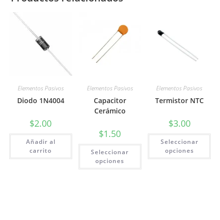
Elementos Pasivos
Elementos Pasivos
Elementos Pasivos
Diodo 1N4004
Capacitor
Termistor NTC
Cerámico
$
2.00
$
3.00
$
1.50
Es
Añadir al
Seleccionar
pr
Este
ti
carrito
opciones
Seleccionar
producto
mú
tiene
opciones
va
múltiples
La
variantes.
op
Las
se
opciones
pu
se
ele
pueden
en
elegir
la
en
pá