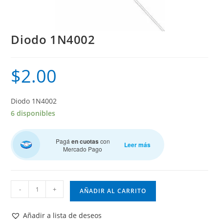
Diodo 1N4002
$
2.00
Diodo 1N4002
6 disponibles
Pagá
en cuotas
con
Leer más
Mercado Pago
Diodo
-
+
AÑADIR AL CARRITO
1N4002
cantidad
Añadir a lista de deseos