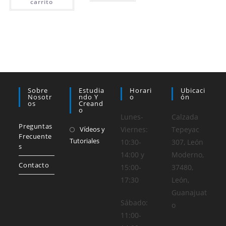
carrito
Sobre
Estudia
Horari
Ubicaci
Nosotr
Ndo Y
O
Ón
Os
Creand
O
Lunes-
Calzada
Preguntas
Vídeos y
Viernes:
Tepeyac
Frecuente
Tutoriales
10:30-
307, León
s
14:00 y
Moderno,
Contacto
15:00-
37480,
17:30
León,
Guanajuat
Sábado:
o
11:00-