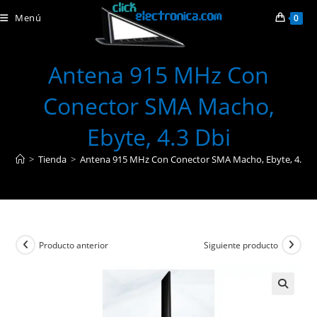
Ir
Menú
0
al
contenido
Antena 915 MHz Con
Conector SMA Macho,
Ebyte, 4.3 Dbi
>
Tienda
>
Antena 915 MHz Con Conector SMA Macho, Ebyte, 4.3 D
Producto anterior
Siguiente producto