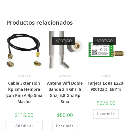
Productos relacionados
AGOTADO
AGOTADO
Antenas
Antenas
LoRa
Cable Extensión
Antena Wifi Doble
Tarjeta LoRa E220-
Rp Sma Hembra
Banda 2.4 Ghz, 5
900T22D, EBYTE
(con Pin) A Rp Sma
Ghz, 5.8 Ghz Rp
Macho
Sma
$
275.00
Leer más
$
115.00
$
80.00
Añadir al
Leer más