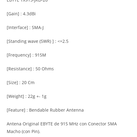
[Gain] : 4.3dBi
[Interface] : SMA-J
[Standing wave (SWR) ] : <=2.5
[Frequency] : 915M
[Resistance] : 50 Ohms
[Size] : 20 Cm
[Weight] : 22g +- 1g
[Feature] : Bendable Rubber Antenna
Antena Original EBYTE de 915 MHz con Conector SMA
Macho (con Pin).