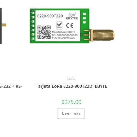
LoRa
S-232 + RS-
Tarjeta LoRa E220-900T22D, EBYTE
$
275.00
Leer más