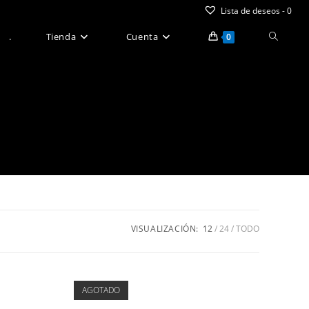
Lista de deseos -
0
Alternar
.
Tienda
Cuenta
0
búsque
de
la
web
VISUALIZACIÓN:
12
24
TODO
AGOTADO