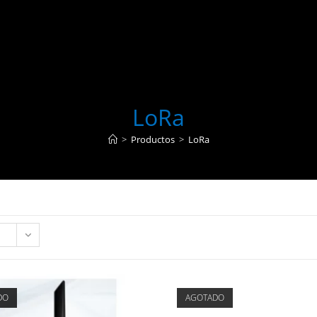
LoRa
>
Productos
>
LoRa
DO
AGOTADO