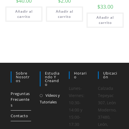
$
40.00
$
2.00
$
33.00
Añadir al
Añadir al
carrito
carrito
Añadir al
carrito
Sobre
Estudia
Horari
Ubicaci
Nosotr
Ndo Y
O
Ón
Os
Creand
O
Lunes-
Calzada
Preguntas
Vídeos y
Viernes:
Tepeyac
Frecuente
Tutoriales
10:30-
307, León
s
14:00 y
Moderno,
Contacto
15:00-
37480,
17:30
León,