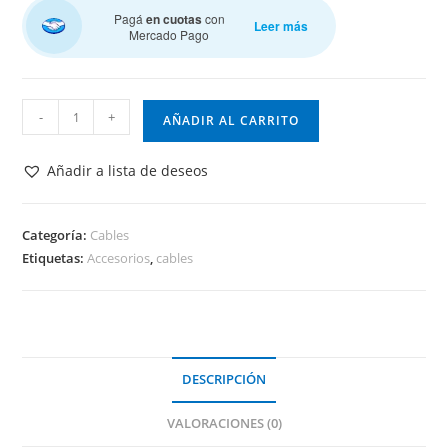
Pagá
en cuotas
con
Leer más
Mercado Pago
Cable
-
+
AÑADIR AL CARRITO
Dupont
10
Añadir a lista de deseos
Cm
M
–
Categoría:
Cables
Etiquetas:
Accesorios
,
cables
H
cantidad
DESCRIPCIÓN
VALORACIONES (0)