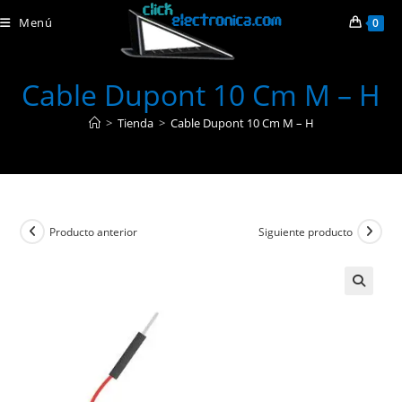
Ir
Menú
0
al
contenido
Cable Dupont 10 Cm M – H
>
Tienda
>
Cable Dupont 10 Cm M – H
Producto anterior
Siguiente producto