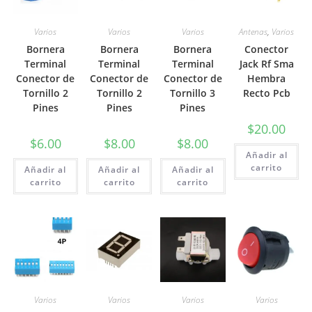
Varios
Varios
Varios
Antenas
,
Varios
Bornera
Bornera
Bornera
Conector
Terminal
Terminal
Terminal
Jack Rf Sma
Conector de
Conector de
Conector de
Hembra
Tornillo 2
Tornillo 2
Tornillo 3
Recto Pcb
Pines
Pines
Pines
$
20.00
$
6.00
$
8.00
$
8.00
Añadir al
carrito
Añadir al
Añadir al
Añadir al
carrito
carrito
carrito
Varios
Varios
Varios
Varios