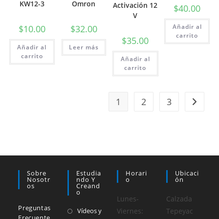
KW12-3
Omron
Activación 12
$
40.00
V
Añadir al
$
10.00
$
32.00
carrito
$
35.00
Añadir al
Leer más
carrito
Añadir al
carrito
1
2
3
Sobre
Estudia
Horari
Ubicaci
Nosotr
Ndo Y
O
Ón
Os
Creand
O
Lunes-
Calzada
Preguntas
Vídeos y
Viernes:
Tepeyac
Frecuente