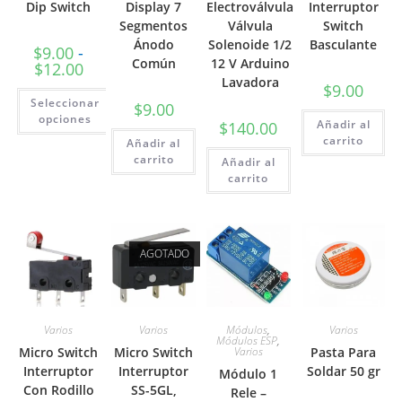
Dip Switch
Display 7
Electroválvula
Interruptor
Segmentos
Válvula
Switch
Ánodo
Solenoide 1/2
Basculante
$
9.00
-
Común
12 V Arduino
Rango
$
12.00
de
Lavadora
$
9.00
precios:
Seleccionar
desde
$
9.00
$9.00
opciones
Añadir al
$
140.00
hasta
Este
$12.00
carrito
Añadir al
producto
carrito
Añadir al
tiene
múltiples
carrito
variantes.
Las
opciones
se
pueden
elegir
AGOTADO
en
la
página
de
producto
Varios
Varios
Módulos
,
Varios
Módulos ESP
,
Micro Switch
Micro Switch
Varios
Pasta Para
Interruptor
Interruptor
Soldar 50 gr
Módulo 1
Con Rodillo
SS-5GL,
Rele –