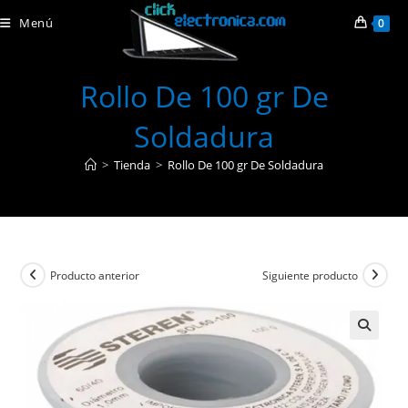
Ir
Menú
0
al
contenido
Rollo De 100 gr De
Soldadura
>
Tienda
>
Rollo De 100 gr De Soldadura
Producto anterior
Siguiente producto