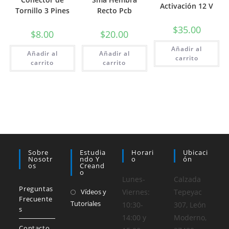
Activación 12 V
Tornillo 3 Pines
Recto Pcb
$
35.00
$
8.00
$
20.00
Añadir al
Añadir al
Añadir al
carrito
carrito
carrito
Sobre
Estudia
Horari
Ubicaci
Nosotr
Ndo Y
O
Ón
Os
Creand
O
Lunes-
Calzada
Preguntas
Vídeos y
Viernes:
Tepeyac
Frecuente
Tutoriales
10:30-
307, León
s
14:00 y
Moderno,
Contacto