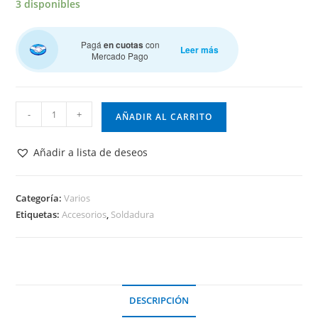
3 disponibles
Pagá
en cuotas
con
Leer más
Mercado Pago
Rollo
-
+
AÑADIR AL CARRITO
De
100
Añadir a lista de deseos
gr
De
Soldadura
Categoría:
Varios
Etiquetas:
Accesorios
,
Soldadura
cantidad
DESCRIPCIÓN