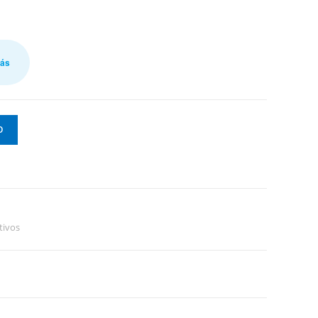
más
O
tivos