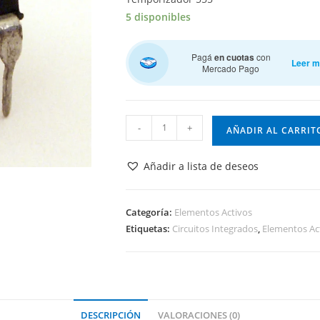
5 disponibles
Pagá
en cuotas
con
Leer 
Mercado Pago
Temporizador
-
+
AÑADIR AL CARRIT
555
cantidad
Añadir a lista de deseos
Categoría:
Elementos Activos
Etiquetas:
Circuitos Integrados
,
Elementos Ac
DESCRIPCIÓN
VALORACIONES (0)