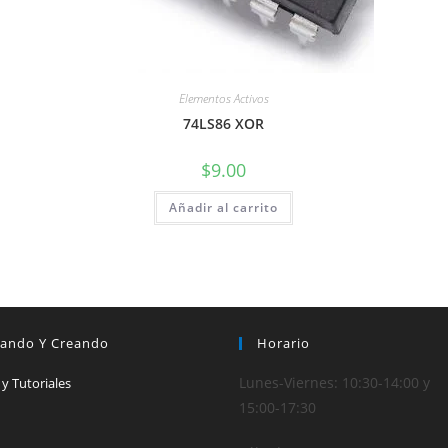
Elementos Activos
74LS86 XOR
$
9.00
Añadir al carrito
iando Y Creando
Horario
Lunes-Viernes: 10:30-14:00 y
 y Tutoriales
15:00-17:30