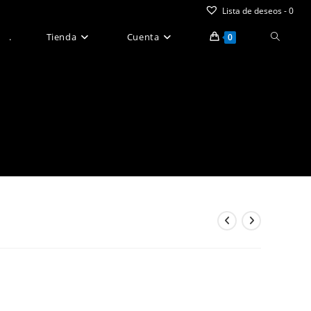
Lista de deseos -
0
Alternar
.
Tienda
Cuenta
0
búsque
de
la
web