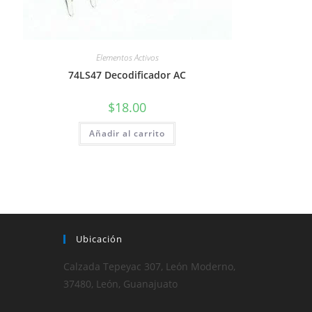
Elementos Activos
74LS47 Decodificador AC
$
18.00
Añadir al carrito
Ubicación
Calzada Tepeyac 307, León Moderno,
37480, León, Guanajuato