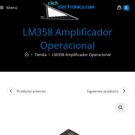
Ir
Menú
0
al
contenido
LM358 Amplificador
Operacional
>
Tienda
>
LM358 Amplificador Operacional
Producto anterior
Siguiente producto