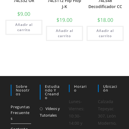
74LS32 OR
74LS112 Flip Flop
74LS48
J-K
Decodificador CC
$
9.00
$
19.00
$
18.00
Añadir al
carrito
Añadir al
Añadir al
carrito
carrito
Sobre
Estudia
Horari
Ubicaci
Nosotr
Ndo Y
O
Ón
Os
Creand
O
Lunes-
Calzada
Preguntas
Vídeos y
Viernes:
Tepeyac
Frecuente
Tutoriales
10:30-
307, León
s
14:00 y
Moderno,