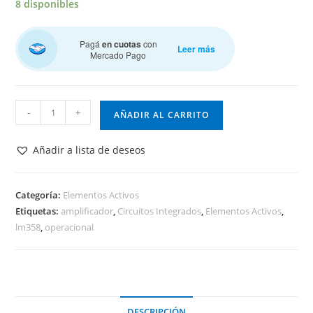
8 disponibles
Pagá
en cuotas
con
Leer más
Mercado Pago
LM358
-
+
AÑADIR AL CARRITO
Amplificador
Operacional
Añadir a lista de deseos
cantidad
Categoría:
Elementos Activos
Etiquetas:
amplificador
,
Circuitos Integrados
,
Elementos Activos
,
lm358
,
operacional
DESCRIPCIÓN