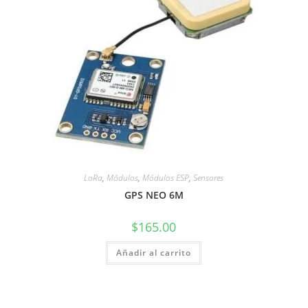
LoRa
,
Módulos
,
Módulos ESP
,
Sensores
GPS NEO 6M
$
165.00
Añadir al carrito