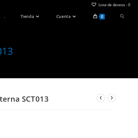
Lista de deseos -
0
Alternar
.
Tienda
Cuenta
0
búsque
de
013
la
web
lterna SCT013