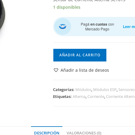
1 disponibles
Pagá
en cuotas
con
Leer 
Mercado Pago
Sensor
AÑADIR AL CARRITO
de
Corriente
Añadir a lista de deseos
Alterna
SCT013
cantidad
Categorías:
Módulos
,
Módulos ESP
,
Sensores
Etiquetas:
Alterna
,
Corriente
,
Corriente Altern
DESCRIPCIÓN
VALORACIONES (0)