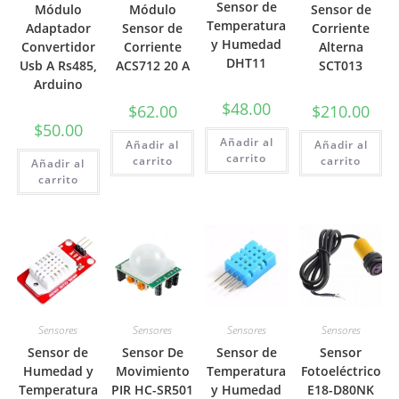
Sensor de
Módulo
Módulo
Sensor de
Temperatura
Adaptador
Sensor de
Corriente
y Humedad
Convertidor
Corriente
Alterna
DHT11
Usb A Rs485,
ACS712 20 A
SCT013
Arduino
$
48.00
$
62.00
$
210.00
$
50.00
Añadir al
Añadir al
Añadir al
carrito
carrito
carrito
Añadir al
carrito
Sensores
Sensores
Sensores
Sensores
Sensor de
Sensor De
Sensor de
Sensor
Humedad y
Movimiento
Temperatura
Fotoeléctrico
Temperatura
PIR HC-SR501
y Humedad
E18-D80NK