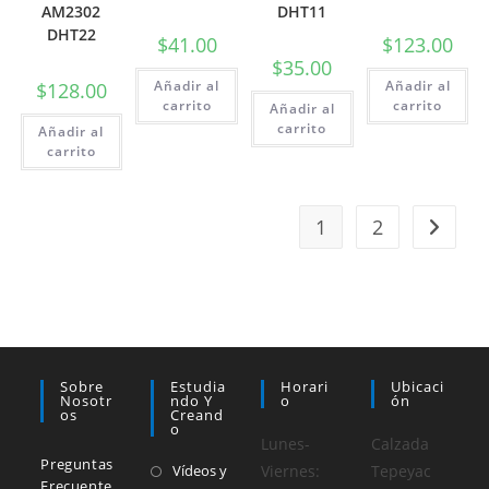
AM2302
DHT11
DHT22
$
41.00
$
123.00
$
35.00
Añadir al
Añadir al
$
128.00
carrito
carrito
Añadir al
carrito
Añadir al
carrito
1
2
Sobre
Estudia
Horari
Ubicaci
Nosotr
Ndo Y
O
Ón
Os
Creand
O
Lunes-
Calzada
Preguntas
Vídeos y
Viernes:
Tepeyac
Frecuente