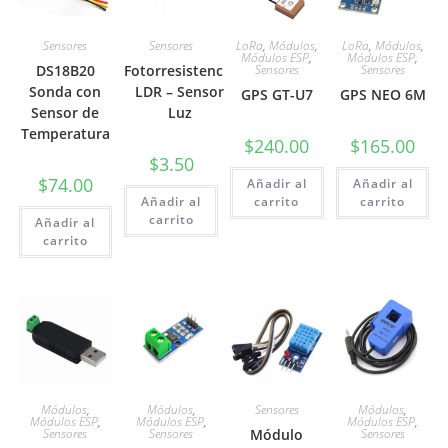
Sensores
Sensores
LoRa
,
Módulos
,
LoRa
,
Módulos
,
Módulos ESP
,
Módulos ESP
,
DS18B20
Fotorresistencia
Sensores
Sensores
Sonda con
LDR – Sensor
GPS GT-U7
GPS NEO 6M
Sensor de
Luz
Temperatura
$
240.00
$
165.00
$
3.50
$
74.00
Añadir al
Añadir al
Añadir al
carrito
carrito
carrito
Añadir al
carrito
Módulos
,
Módulos
,
Sensores
Módulos
,
Módulos ESP
,
Módulos ESP
,
Módulos ESP
,
Sensores
Sensores
Módulo
Sensores