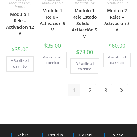
Módulos ESP
,
Módulos ESP
Módulos ESP
Módulos ESP
Varios
Módulo 1
Módulo 1
Módulo 2
Módulo 1
Rele –
Rele Estado
Reles –
Rele –
Activación 5
Solido –
Activación 5
Activación 12
V
Activación 5
V
V
V
$
35.00
$
60.00
$
35.00
$
73.00
Añadir al
Añadir al
Añadir al
carrito
carrito
Añadir al
carrito
carrito
1
2
3
Sobre
Estudia
Horari
Ubicaci