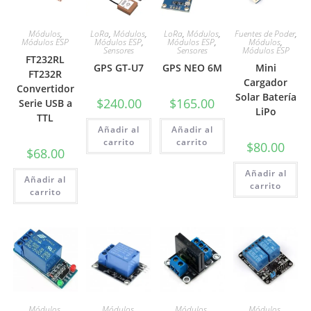
Módulos
,
LoRa
,
Módulos
,
LoRa
,
Módulos
,
Fuentes de Poder
,
Módulos ESP
Módulos ESP
,
Módulos ESP
,
Módulos
,
Sensores
Sensores
Módulos ESP
FT232RL
GPS GT-U7
GPS NEO 6M
Mini
FT232R
Cargador
Convertidor
Solar Batería
$
240.00
$
165.00
Serie USB a
LiPo
TTL
Añadir al
Añadir al
carrito
carrito
$
80.00
$
68.00
Añadir al
Añadir al
carrito
carrito
Módulos
,
Módulos
,
Módulos
,
Módulos
,