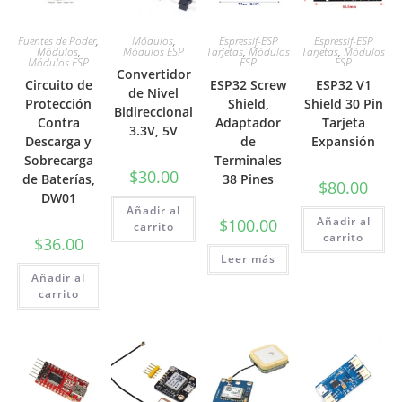
Fuentes de Poder
,
Módulos
,
Espressif-ESP
Espressif-ESP
Módulos
,
Módulos ESP
Tarjetas
,
Módulos
Tarjetas
,
Módulos
Módulos ESP
ESP
ESP
Convertidor
Circuito de
ESP32 Screw
ESP32 V1
de Nivel
Protección
Shield,
Shield 30 Pin
Bidireccional
Contra
Adaptador
Tarjeta
3.3V, 5V
Descarga y
de
Expansión
Sobrecarga
Terminales
$
30.00
de Baterías,
38 Pines
$
80.00
DW01
Añadir al
Añadir al
$
100.00
carrito
carrito
$
36.00
Leer más
Añadir al
carrito