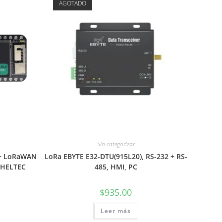
AGOTADO
Sin categorizar
 + LoRaWAN
LoRa EBYTE E32-DTU(915L20), RS-232 + RS-
, HELTEC
485, HMI, PC
$
935.00
Leer más