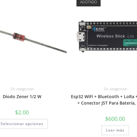
AGOTADO
Sin categorizar
Sin categorizar
Diodo Zener 1/2 W
Esp32 WiFi + Bluetooth + LoRa
+ Conector JST Para Batería
$
2.00
$
600.00
Este
Seleccionar opciones
producto
tiene
Leer más
múltiples