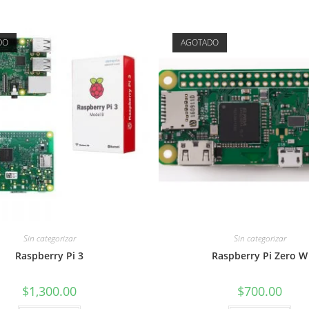
variantes.
Las
opciones
se
pueden
DO
AGOTADO
elegir
en
la
página
de
producto
Sin categorizar
Sin categorizar
Raspberry Pi 3
Raspberry Pi Zero W
$
1,300.00
$
700.00