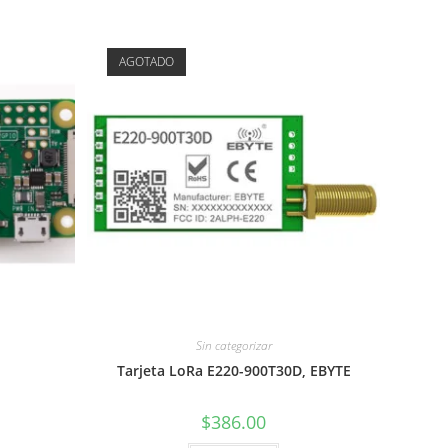
AGOTADO
Sin categorizar
Tarjeta LoRa E220-900T30D, EBYTE
$
386.00