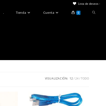
Lista de deseos -
Alternar
.
Tienda
Cuenta
0
búsque
de
la
web
VISUALIZACIÓN:
12
24
TODO