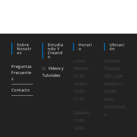
Sobre
Estudia
Horari
Ubicaci
Nosotr
Ndo Y
O
Ón
Os
Creand
O
Lunes-
Calzada
Preguntas
Vídeos y
Viernes:
Tepeyac
Frecuente
Tutoriales
10:30-
307, León
s
14:00 y
Moderno,
Contacto
15:00-
37480,
17:30
León,
Guanajuat
Sábado:
o
11:00-
14:00