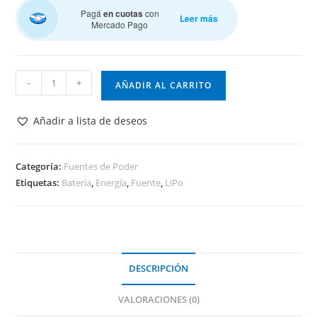
Pagá
en cuotas
con
Leer más
Mercado Pago
Batería
-
+
AÑADIR AL CARRITO
LiPo
3.7
Añadir a lista de deseos
V
4000
mA
Categoría:
Fuentes de Poder
Etiquetas:
Batería
,
Energía
,
Fuente
,
LiPo
cantidad
DESCRIPCIÓN
VALORACIONES (0)