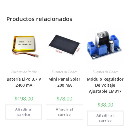
Productos relacionados
Fuentes de Poder
Fuentes de Poder
Fuentes de Poder
Batería LiPo 3.7 V
Mini Panel Solar
Módulo Regulador
2400 mA
200 mA
De Voltaje
Ajustable LM317
$
198.00
$
78.00
$
38.00
Añadir al
Añadir al
carrito
carrito
Añadir al
carrito