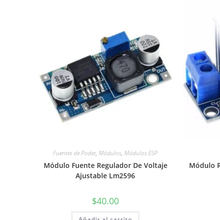
Fuentes de Poder
,
Módulos
,
Módulos ESP
Módulo Fuente Regulador De Voltaje
Módulo R
Ajustable Lm2596
$
40.00
Añadir al carrito