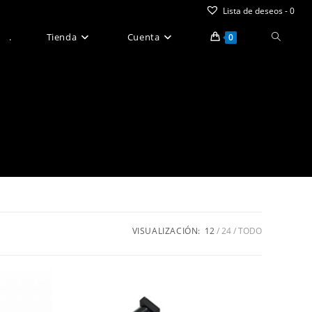
Lista de deseos -
0
Alternar
.
Tienda
Cuenta
0
búsque
de
la
web
VISUALIZACIÓN:
12
24
TODO