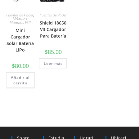
Fuentes de Poder
,
Fuentes de Poder
Módulos
,
Módulos ESP
Shield 18650
V3 Cargador
Mini
Para Batería
Cargador
Solar Batería
LiPo
$
85.00
Leer más
$
80.00
Añadir al
carrito
Sobre
Estudia
Horari
Ubicaci