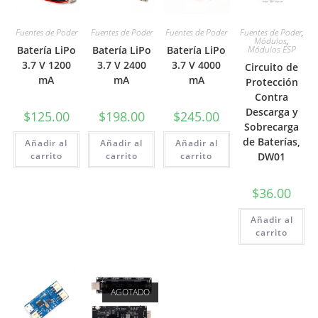
Fuentes de Poder
Fuentes de Poder
Fuentes de Poder
Fuentes de Poder
,
Módulos
,
Batería LiPo
Batería LiPo
Batería LiPo
Módulos ESP
3.7 V 1200
3.7 V 2400
3.7 V 4000
Circuito de
mA
mA
mA
Protección
Contra
Descarga y
$
125.00
$
198.00
$
245.00
Sobrecarga
de Baterías,
Añadir al
Añadir al
Añadir al
carrito
carrito
carrito
DW01
$
36.00
Añadir al
carrito
AGOTADO