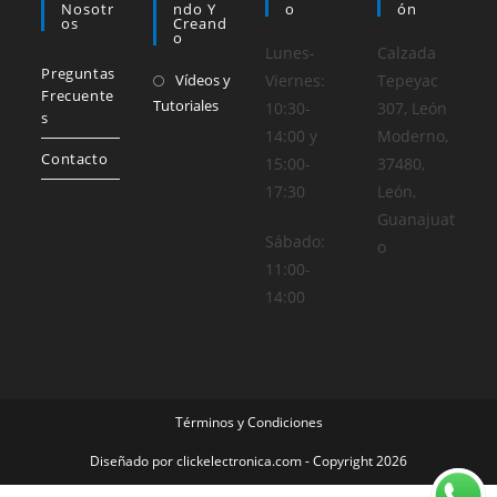
Nosotr
Ndo Y
O
Ón
Os
Creand
O
Lunes-
Calzada
Preguntas
Vídeos y
Viernes:
Tepeyac
Frecuente
Tutoriales
10:30-
307, León
s
14:00 y
Moderno,
Contacto
15:00-
37480,
17:30
León,
Guanajuat
Sábado:
o
11:00-
14:00
Términos y Condiciones
Diseñado por
clickelectronica.com
- Copyright 2026