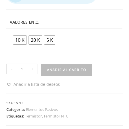
VALORES EN Ω
10 K
20 K
5 K
Termistor
-
+
AÑADIR AL CARRITO
NTC
cantidad
Añadir a lista de deseos
SKU:
N/D
Categoría:
Elementos Pasivos
Etiquetas:
Termistor
,
Termistor NTC