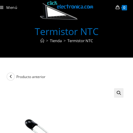
Ir
Menú
0
al
contenido
Termistor NTC
>
Tienda
>
Termistor NTC
Producto anterior