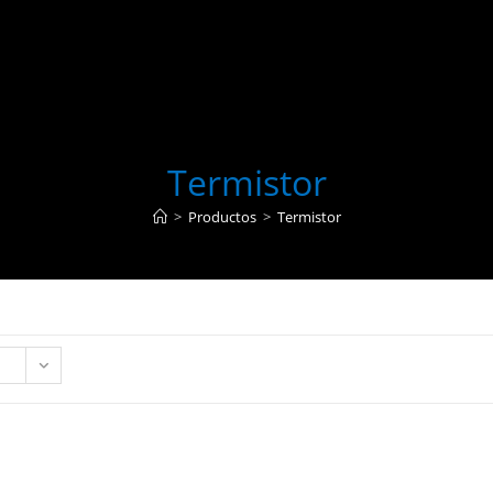
Termistor
>
Productos
>
Termistor