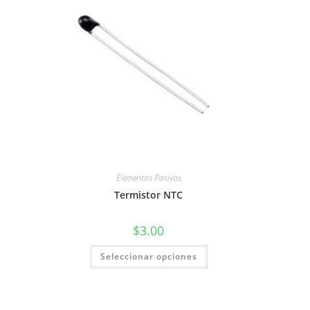
Elementos Pasivos
Termistor NTC
$
3.00
Este
Seleccionar opciones
producto
tiene
múltiples
variantes.
Las
opciones