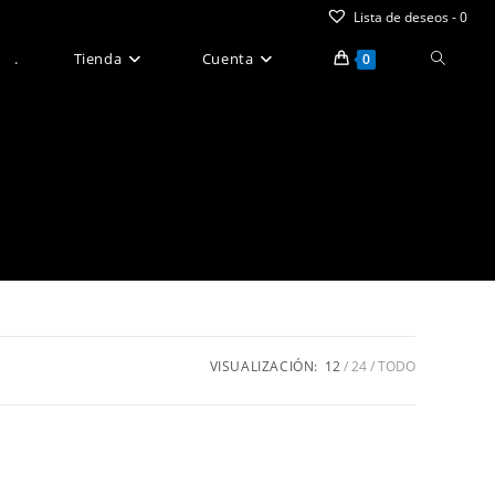
Lista de deseos -
0
Alternar
.
Tienda
Cuenta
0
búsque
de
la
web
VISUALIZACIÓN:
12
24
TODO