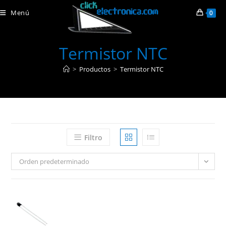
Ir
Menú
0
al
contenido
Termistor NTC
>
Productos
>
Termistor NTC
Filtro
Orden predeterminado