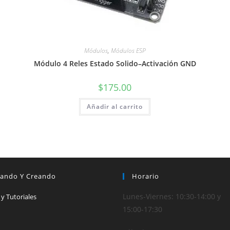
Módulos
,
Módulos ESP
Módulo 4 Reles Estado Solido–Activación GND
$
175.00
Añadir al carrito
iando Y Creando
Horario
Lunes-Viernes: 10:30-14:00 y
 y Tutoriales
15:00-17:30