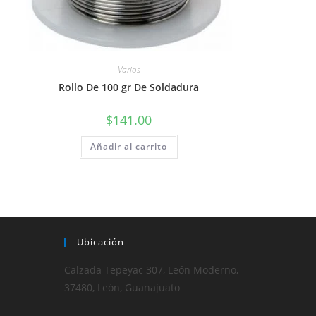
Varios
Rollo De 100 gr De Soldadura
$
141.00
Añadir al carrito
Ubicación
Calzada Tepeyac 307, León Moderno,
37480, León, Guanajuato