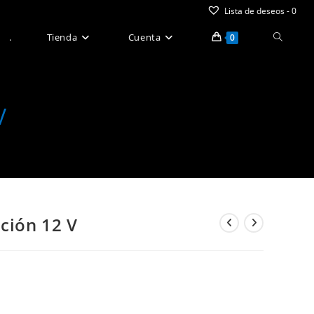
Lista de deseos -
0
Alternar
.
Tienda
Cuenta
0
búsque
de
V
la
web
ción 12 V