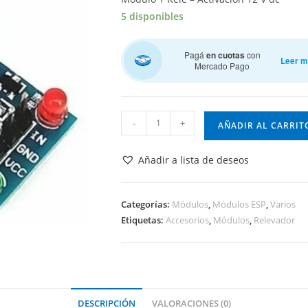
5 disponibles
Pagá
en cuotas
con
Leer 
Mercado Pago
Módulo
-
+
AÑADIR AL CARRIT
1
Rele
Añadir a lista de deseos
-
Activación
12
Categorías:
Módulos
,
Módulos ESP
,
Varios
Etiquetas:
Accesorios
,
Módulos
,
Relevador
V
cantidad
DESCRIPCIÓN
VALORACIONES (0)