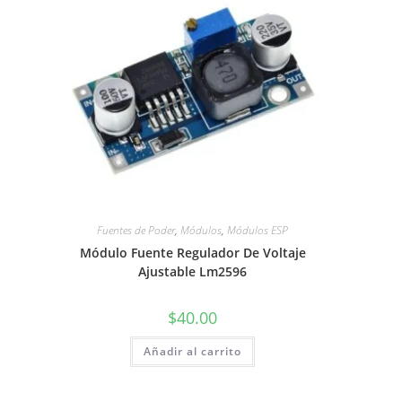
Fuentes de Poder
,
Módulos
,
Módulos ESP
Módulo Fuente Regulador De Voltaje
Ajustable Lm2596
$
40.00
Añadir al carrito