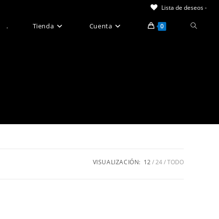
Lista de deseos -
Alternar
.
Tienda
Cuenta
0
búsque
de
la
web
VISUALIZACIÓN:
12
24
TODO