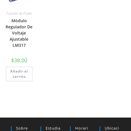
Fuentes de Poder
Módulo
Regulador De
Voltaje
Ajustable
LM317
$
38.00
Añadir al
carrito
Sobre
Estudia
Horari
Ubicaci