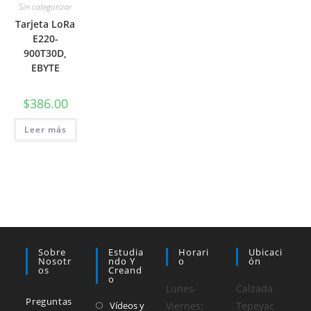
Sin categorizar
Tarjeta LoRa
E220-
900T30D,
EBYTE
$
386.00
Leer más
Sobre
Estudia
Horari
Ubicaci
Nosotr
Ndo Y
O
Ón
Os
Creand
O
Lunes-
Calzada
Preguntas
Vídeos y
Viernes:
Tepeyac