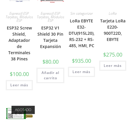
Espressif-ESP
Espressif-ESP
Sin categorizar
LoRa
Tarjetas
,
Módulos
Tarjetas
,
Módulos
ESP
ESP
LoRa EBYTE
Tarjeta LoRa
E32-
E220-
ESP32 Screw
ESP32 V1
DTU(915L20),
900T22D,
Shield,
Shield 30 Pin
RS-232 + RS-
EBYTE
Adaptador
Tarjeta
485, HMI, PC
de
Expansión
Terminales
$
275.00
38 Pines
$
935.00
$
80.00
Leer más
Leer más
Añadir al
$
100.00
carrito
Leer más
AGOTADO