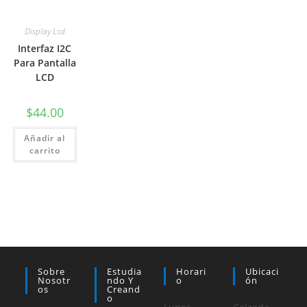
Display Lcd
Interfaz I2C
Para Pantalla
LCD
$
44.00
Añadir al
carrito
Sobre
Estudia
Horari
Ubicaci
Nosotr
Ndo Y
O
Ón
Os
Creand
O