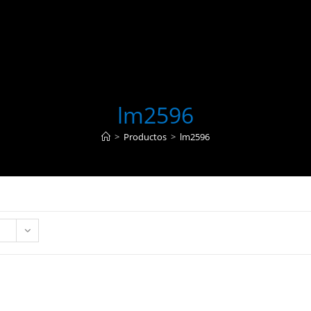
lm2596
>
Productos
>
lm2596