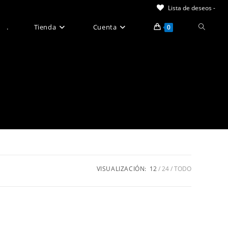
Lista de deseos -
Alternar
.
Tienda
Cuenta
0
búsque
de
la
web
VISUALIZACIÓN:
12
24
TODO