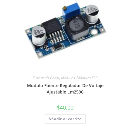
Fuentes de Poder
,
Módulos
,
Módulos ESP
Módulo Fuente Regulador De Voltaje
Ajustable Lm2596
$
40.00
Añadir al carrito