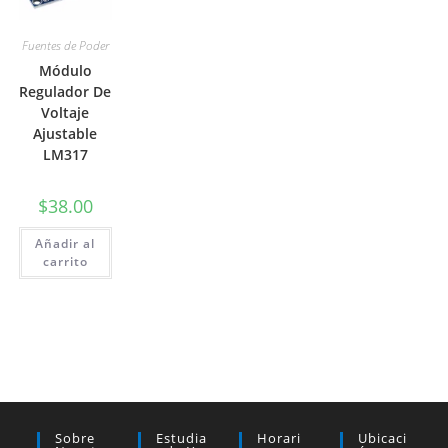
Fuentes de Poder
Módulo
Regulador De
Voltaje
Ajustable
LM317
$
38.00
Añadir al
carrito
Sobre
Estudia
Horari
Ubicaci