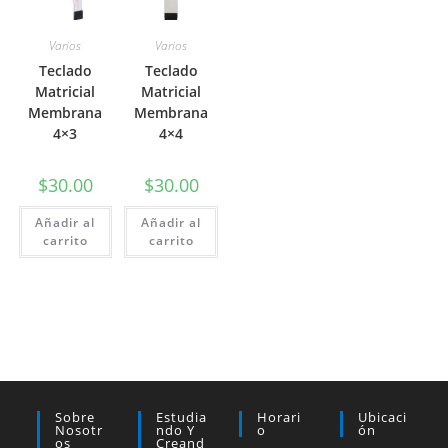
Varios
Varios
Teclado
Teclado
Matricial
Matricial
Membrana
Membrana
4×3
4×4
$
30.00
$
30.00
Añadir al
Añadir al
carrito
carrito
Sobre
Estudia
Horari
Ubicaci
Nosotr
Ndo Y
O
Ón
Os
Creand