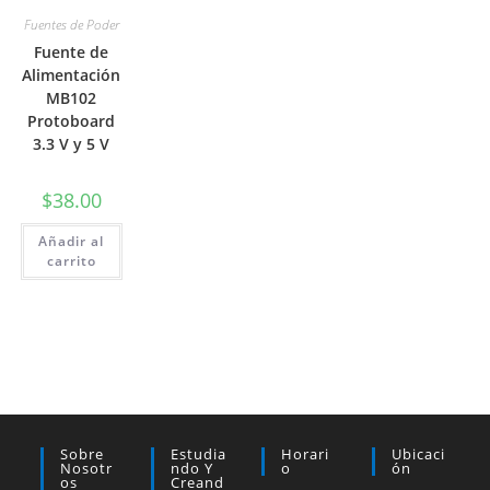
Fuentes de Poder
Fuente de
Alimentación
MB102
Protoboard
3.3 V y 5 V
$
38.00
Añadir al
carrito
Sobre
Estudia
Horari
Ubicaci
Nosotr
Ndo Y
O
Ón
Os
Creand