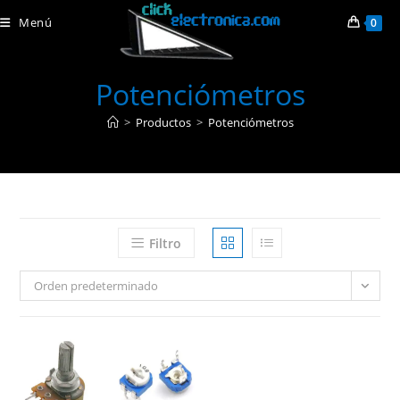
Ir
Menú
0
al
contenido
Potenciómetros
>
Productos
>
Potenciómetros
Filtro
Orden predeterminado