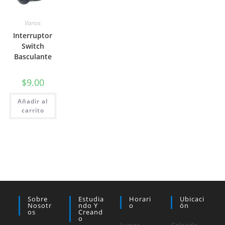
Varios
Interruptor
Switch
Basculante
$
9.00
Añadir al
carrito
Sobre
Estudia
Horari
Ubicaci
Nosotr
Ndo Y
O
Ón
Os
Creand
O