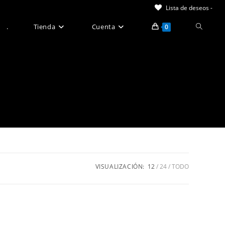
Lista de deseos -
Alternar
.
Tienda
Cuenta
0
búsque
de
la
web
VISUALIZACIÓN:
12
24
TODO