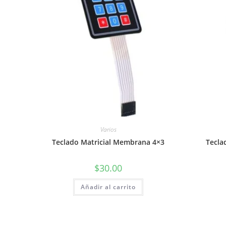
Varios
Teclado Matricial Membrana 4×3
Tecla
$
30.00
Añadir al carrito