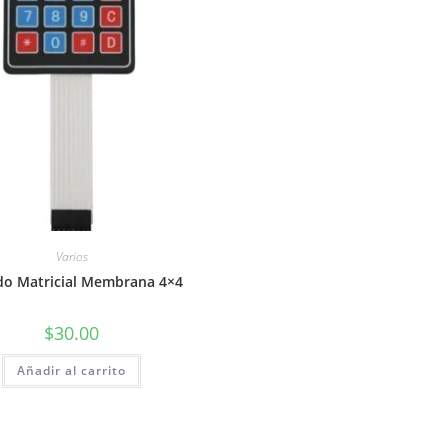
Varios
do Matricial Membrana 4×4
$
30.00
Añadir al carrito