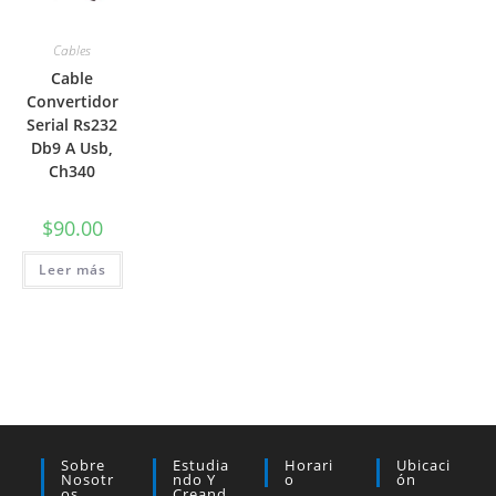
Cables
Cable
Convertidor
Serial Rs232
Db9 A Usb,
Ch340
$
90.00
Leer más
Sobre
Estudia
Horari
Ubicaci
Nosotr
Ndo Y
O
Ón
Os
Creand