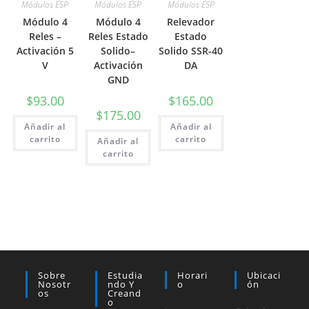
Módulos ESP
Módulos ESP
Módulos ESP
Módulo 4
Módulo 4
Relevador
Reles –
Reles Estado
Estado
Activación 5
Solido–
Solido SSR-40
V
Activación
DA
GND
$
93.00
$
165.00
$
175.00
Añadir al
Añadir al
carrito
carrito
Añadir al
carrito
Sobre
Estudia
Horari
Ubicaci
Nosotr
Ndo Y
O
Ón
Os
Creand
O