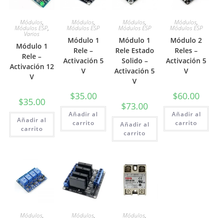
Módulos
,
Módulos
,
Módulos
,
Módulos
,
Módulos ESP
,
Módulos ESP
Módulos ESP
Módulos ESP
Varios
Módulo 1
Módulo 1
Módulo 2
Módulo 1
Rele –
Rele Estado
Reles –
Rele –
Activación 5
Solido –
Activación 5
Activación 12
V
Activación 5
V
V
V
$
35.00
$
60.00
$
35.00
$
73.00
Añadir al
Añadir al
Añadir al
carrito
carrito
Añadir al
carrito
carrito
Módulos
,
Módulos
,
Módulos
,