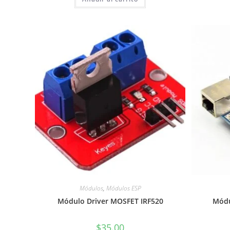
Módulos
,
Módulos ESP
Módulo Driver MOSFET IRF520
Módu
$
35.00