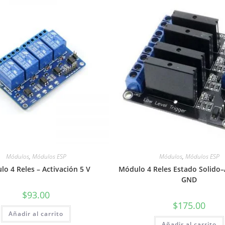
Módulos
,
Módulos ESP
Módulos
,
Módulos ESP
o 4 Reles – Activación 5 V
Módulo 4 Reles Estado Solido–
GND
$
93.00
$
175.00
Añadir al carrito
Añadir al carrito