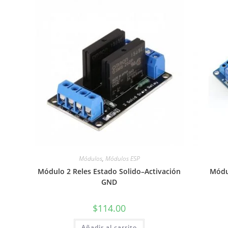
Módulos
,
Módulos ESP
Módulo 2 Reles Estado Solido–Activación
Módul
GND
$
114.00
Añadir al carrito