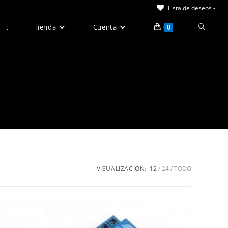
Lista de deseos -
Alternar
.
Tienda
Cuenta
0
búsque
de
la
web
VISUALIZACIÓN:
12
24
TODO