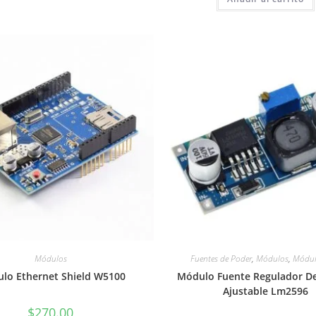
Módulos
Fuentes de Poder
,
Módulos
,
Módul
lo Ethernet Shield W5100
Módulo Fuente Regulador De
Ajustable Lm2596
$
270.00