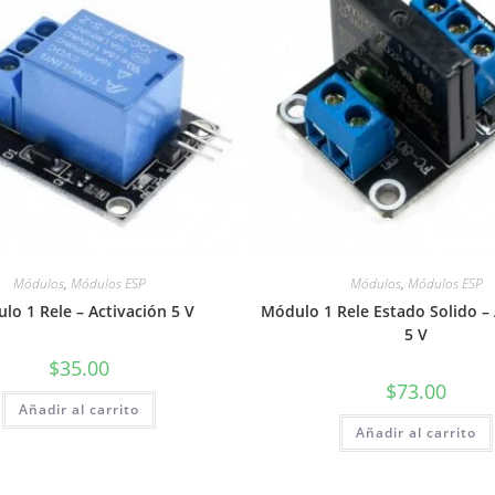
Módulos
,
Módulos ESP
Módulos
,
Módulos ESP
lo 1 Rele – Activación 5 V
Módulo 1 Rele Estado Solido – 
5 V
$
35.00
$
73.00
Añadir al carrito
Añadir al carrito