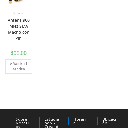
Antenas
Antena 900
MHz SMA
Macho con
Pin
$
38.00
Añadir al
carrito
Sobre
Estudia
Horari
Ubicaci
Nosotr
Ndo Y
O
Ón
Os
Creand