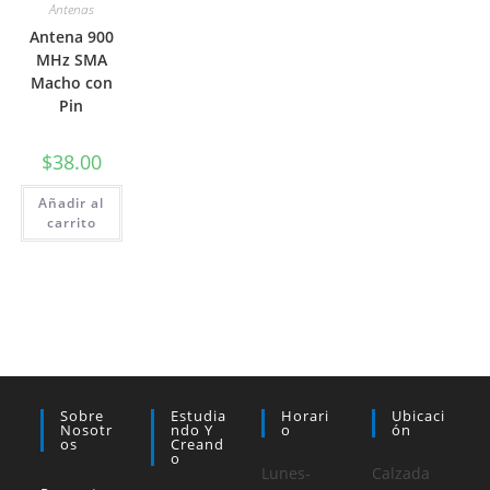
Antenas
Antena 900
MHz SMA
Macho con
Pin
$
38.00
Añadir al
carrito
Sobre
Estudia
Horari
Ubicaci
Nosotr
Ndo Y
O
Ón
Os
Creand
O
Lunes-
Calzada