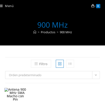
Ir
Menú
0
al
contenido
900 MHz
>
Productos
>
900 MHz
Filtro
Orden predeterminado